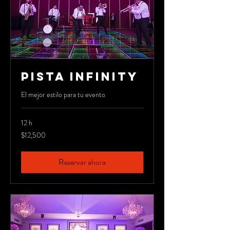
PISTA INFINITY
El mejor estilo para tu evento
12 h
12,500
$12,500
pesos
mexicanos
Reservar ahora