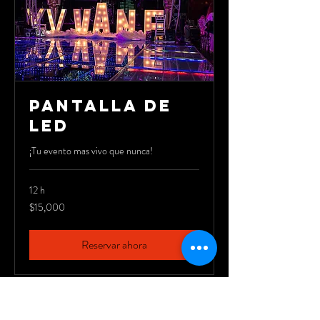
PANTALLA DE
LED
¡Tu evento mas vivo que nunca!
12 h
15,000
$15,000
pesos
mexicanos
Reservar ahora