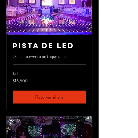
PISTA DE LED
Dale a tu evento un toque único
12 h
16,500
$16,500
pesos
mexicanos
Reservar ahora