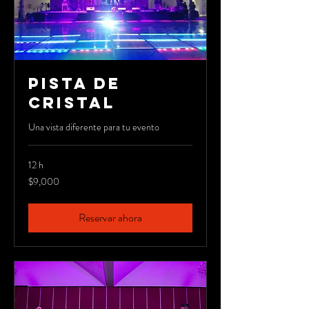
PISTA DE
CRISTAL
Una vista diferente para tu evento
12 h
9,000
$9,000
pesos
mexicanos
Reservar ahora