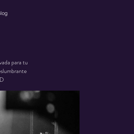
log
vada para tu
deslumbrante
ED